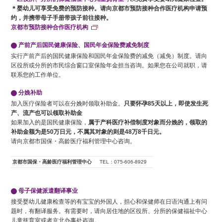
＊婴幼儿可享受免费的预防接种。请向京都市预防接种合作医疗机构申请预
约，并携带母子手册带孩子前往接种。
京都市预防接种合作医疗机构
产前产后国民健康保险、国民年金保险费减免制度
实行产前产后的国民健康保险和国民年金保险费的减免（减免）制度。请向
区役所或分所的市民综合窗口室保险年金担当咨询。如果您在公司就职，请
联系您的工作单位。
分娩补助
加入医疗保险者可以在分娩时领取补助金。
只要怀孕85天以上，即使发生死
产、流产也可以领取补助金
如果加入的是国民健康保险，
属于产科医疗补偿制度对象而分娩的，领取的
补助金额为是50万日元，不属其对象的则是48万8千日元。
请向京都市国保・高龄医疗福利管理中心咨询。
京都市国保・高龄医疗福利管理中心
TEL：075-606-8929
母子保健派遣翻译事业
接受婴幼儿健康检查等的有宝宝的外国人，担心和保健师在日语沟通上有问
题时，有翻译服务。有需要时，请向居住地的区役所、分所的保健福祉中心
儿童抚育室或者京北办事处咨询。