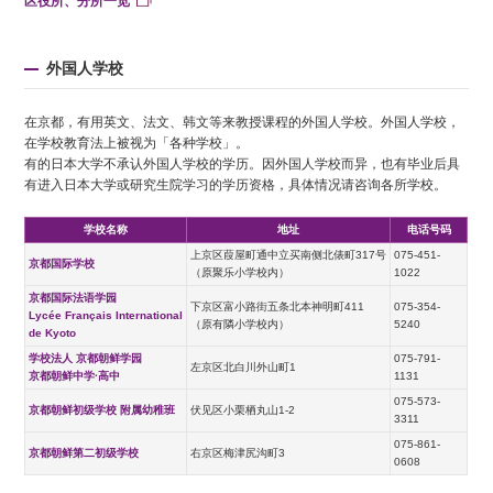
区役所、分所一览
外国人学校
在京都，有用英文、法文、韩文等来教授课程的外国人学校。外国人学校，
在学校教育法上被视为「各种学校」。
有的日本大学不承认外国人学校的学历。因外国人学校而异，也有毕业后具
有进入日本大学或研究生院学习的学历资格，具体情况请咨询各所学校。
学校名称
地址
电话号码
上京区葭屋町通中立买南侧北俵町317号
075-451-
京都国际学校
（原聚乐小学校内）
1022
京都国际法语学园
下京区富小路街五条北本神明町411
075-354-
Lycée Français International
（原有隣小学校内）
5240
de Kyoto
学校法人 京都朝鲜学园
075-791-
左京区北白川外山町1
京都朝鲜中学·高中
1131
075-573-
京都朝鲜初级学校 附属幼稚班
伏见区小栗栖丸山1-2
3311
075-861-
京都朝鲜第二初级学校
右京区梅津尻沟町3
0608