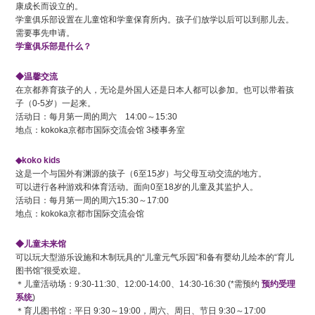
康成长而设立的。
学童俱乐部设置在儿童馆和学童保育所内。孩子们放学以后可以到那儿去。
需要事先申请。
学童俱乐部是什么？
◆温馨交流
在京都养育孩子的人，无论是外国人还是日本人都可以参加。也可以带着孩
子（0-5岁）一起来。
活动日：每月第一周的周六 14:00～15:30
地点：kokoka京都市国际交流会馆 3楼事务室
◆koko kids
这是一个与国外有渊源的孩子（6至15岁）与父母互动交流的地方。
可以进行各种游戏和体育活动。面向0至18岁的儿童及其监护人。
活动日：每月第一周的周六15:30～17:00
地点：kokoka京都市国际交流会馆
◆儿童未来馆
可以玩大型游乐设施和木制玩具的“儿童元气乐园”和备有婴幼儿绘本的“育儿
图书馆”很受欢迎。
＊儿童活动场：9:30-11:30、12:00-14:00、14:30-16:30 (*需预约
预约受理
系统
)
＊育儿图书馆：平日 9:30～19:00，周六、周日、节日 9:30～17:00