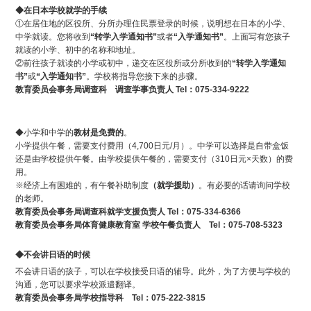
◆在日本学校就学的手续
①在居住地的区役所、分所办理住民票登录的时候，说明想在日本的小学、
中学就读。您将收到
“转学入学通知书”
或者
“入学通知书”
。上面写有您孩子
就读的小学、初中的名称和地址。
②前往孩子就读的小学或初中，递交在区役所或分所收到的
“转学入学通知
书”
或
“入学通知书”
。学校将指导您接下来的步骤。
教育委员会事务局调查科 调查学事负责人 Tel：075-334-9222
◆小学和中学的
教材是免费的
。
小学提供午餐，需要支付费用（4,700日元/月）。中学可以选择是自带盒饭
还是由学校提供午餐。由学校提供午餐的，需要支付（310日元×天数）的费
用。
※经济上有困难的，有午餐补助制度
（就学援助）
。有必要的话请询问学校
的老师。
教育委员会事务局调查科就学支援负责人 Tel：075-334-6366
教育委员会事务局体育健康教育室 学校午餐负责人 Tel：075-708-5323
◆不会讲日语的时候
不会讲日语的孩子，可以在学校接受日语的辅导。此外，为了方便与学校的
沟通，您可以要求学校派遣翻译。
教育委员会事务局学校指导科 Tel：075-222-3815