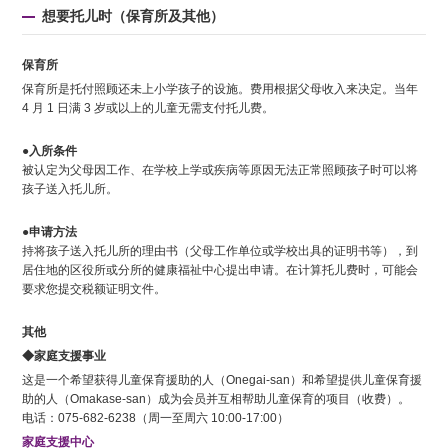
想要托儿时（保育所及其他）
保育所
保育所是托付照顾还未上小学孩子的设施。费用根据父母收入来决定。当年
4 月 1 日满 3 岁或以上的儿童无需支付托儿费。
●入所条件
被认定为父母因工作、在学校上学或疾病等原因无法正常照顾孩子时可以将
孩子送入托儿所。
●申请方法
持将孩子送入托儿所的理由书（父母工作单位或学校出具的证明书等），到
居住地的区役所或分所的健康福祉中心提出申请。在计算托儿费时，可能会
要求您提交税额证明文件。
其他
◆家庭支援事业
这是一个希望获得儿童保育援助的人（Onegai-san）和希望提供儿童保育援
助的人（Omakase-san）成为会员并互相帮助儿童保育的项目（收费）。
电话：075-682-6238（周一至周六 10:00-17:00）
家庭支援中心