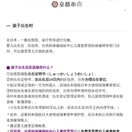
孩子出生时
在日本，一般在医院、诊疗所等进行分娩。
婴儿出生后，区役所、分所的保健福祉中心儿童抚育室的保健师等登门访
问，可以接受育儿方面的咨询。
孩子出生后应该做些什么？
①在医院领取
出生证明书（しゅっせいしょうめいしょ）
。
②持出生证明书，
在出生后14日内
到区役所、分所
办理出生登记
。
※如父母或父母的一方为外国人，还须在本国驻日本大使馆或领事馆登记。
③特别永住者在居住地区的区役所、分所办理申请特别永住许可。
④中长期在留者持住民票或「出生登记受理证明书」到入国管理局申请在留
资格「家属滞留」。
（※出生后将在日本滞留60天以上的，应在出生后30天之内办理手续。）
＊此外，还要到本国驻日大使馆或领事馆申请护照，在日本的公共医疗保险
追加被保险人。
＊建议婴儿接受定期检查。
＊
区役所、分所的保健福祉中心儿童抚育室
可以
免费享受婴幼儿健康检查。