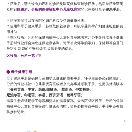
＊怀孕后，请去设有妇产科的诊所及医院做检查确诊怀孕，然后持怀孕证明
及时到
区役所、分所的保健福祉中心儿童抚育室
登记并领取
母子健康手册
。
＊怀孕期间可以在医院的妇产科接受孕妇健康检查。
＊使用和母子健康手册一起领取的就诊券，可以享受到孕产妇健康检查的费
用补助。
＊在区役所、分所的保健福祉中心儿童抚育室或者京北办事处领取母子健康
手册时保健师会为您提供健康咨询。对于初次怀孕的孕妇，保健师等会登门
拜访,针对您的不安和烦恼,提供必要的信息。
区役所、分所一览
母子健康手册
母子健康手册是确保母亲和婴儿健康的重要手册。怀孕后请务必到区役所、
分所的保健福祉中心儿童抚育室或者京北办事处领取手册。也提供外语版本
（备有英语、中文、韩语/朝鲜语、 越南语、他加禄语、
尼泊尔语、印尼语、泰语、西班牙语、葡萄牙语）
健康手册详细记录了母亲和婴儿的健康状况。去医院或区役所、分所的保健
福祉中心儿童抚育室等进行健康咨询时，请务必携带该手册。手册中还有预
防接种记录。