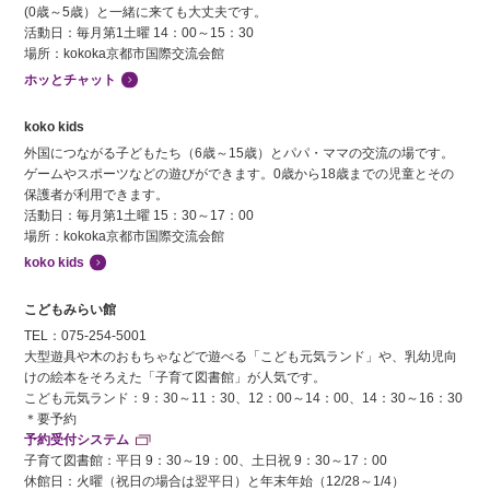
(0歳～5歳）と一緒に来ても大丈夫です。
活動日：毎月第1土曜 14：00～15：30
場所：kokoka京都市国際交流会館
ホッとチャット
koko kids
外国につながる子どもたち（6歳～15歳）とパパ・ママの交流の場です。
ゲームやスポーツなどの遊びができます。0歳から18歳までの児童とその
保護者が利用できます。
活動日：毎月第1土曜 15：30～17：00
場所：kokoka京都市国際交流会館
koko kids
こどもみらい館
TEL：075-254-5001
大型遊具や木のおもちゃなどで遊べる「こども元気ランド」や、乳幼児向
けの絵本をそろえた「子育て図書館」が人気です。
こども元気ランド：9：30～11：30、12：00～14：00、14：30～16：30
＊要予約
予約受付システム
子育て図書館：平日 9：30～19：00、土日祝 9：30～17：00
休館日：火曜（祝日の場合は翌平日）と年末年始（12/28～1/4）