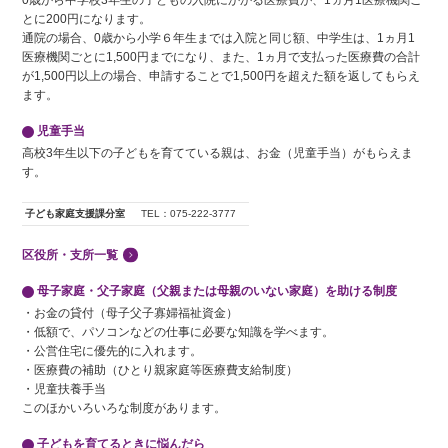
0歳から中学校3年生の子どもの入院にかかる医療費が、1ヵ月1医療機関ご
とに200円になります。
通院の場合、0歳から小学６年生までは入院と同じ額、中学生は、1ヵ月1
医療機関ごとに1,500円までになり、また、1ヵ月で支払った医療費の合計
が1,500円以上の場合、申請することで1,500円を超えた額を返してもらえ
ます。
児童手当
高校3年生以下の子どもを育てている親は、お金（児童手当）がもらえま
す。
子ども家庭支援課分室
TEL：075-222-3777
区役所・支所一覧
母子家庭・父子家庭（父親または母親のいない家庭）を助ける制度
・お金の貸付（母子父子寡婦福祉資金）
・低額で、パソコンなどの仕事に必要な知識を学べます。
・公営住宅に優先的に入れます。
・医療費の補助（ひとり親家庭等医療費支給制度）
・児童扶養手当
このほかいろいろな制度があります。
子どもを育てるときに悩んだら