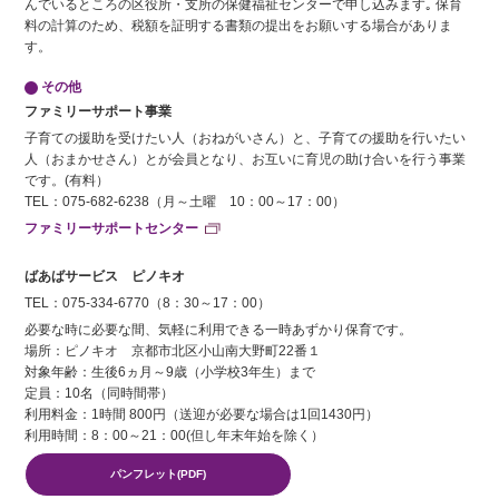
んでいるところの区役所・支所の保健福祉センターで申し込みます｡ 保育
料の計算のため、税額を証明する書類の提出をお願いする場合がありま
す。
その他
ファミリーサポート事業
子育ての援助を受けたい人（おねがいさん）と、子育ての援助を行いたい
人（おまかせさん）とが会員となり、お互いに育児の助け合いを行う事業
です。(有料）
TEL：075-682-6238（月～土曜 10：00～17：00）
ファミリーサポートセンター
ばあばサービス ピノキオ
TEL：075-334-6770（8：30～17：00）
必要な時に必要な間、気軽に利用できる一時あずかり保育です。
場所：ピノキオ 京都市北区小山南大野町22番１
対象年齢：生後6ヵ月～9歳（小学校3年生）まで
定員：10名（同時間帯）
利用料金：1時間 800円（送迎が必要な場合は1回1430円）
利用時間：8：00～21：00(但し年末年始を除く）
パンフレット(PDF)