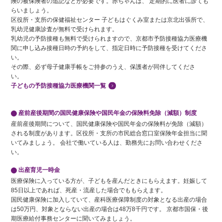
険の被保険者の追記などが必要です。赤ちゃんは、 定期的に医者に診ても
らいましょう。
区役所・支所の保健福祉センター 子どもはぐくみ室または京北出張所で、
乳幼児健康診査が無料で受けられます。
乳幼児の予防接種も無料で受けられますので、京都市予防接種協力医療機
関に申し込み接種日時の予約をして、指定日時に予防接種を受けてくださ
い。
その際、必ず母子健康手帳をご持参のうえ、保護者が同伴してくださ
い。
子どもの予防接種協力医療機関一覧
産前産後期間の国民健康保険や国民年金の保険料免除（減額）制度
産前産後期間について、国民健康保険や国民年金の保険料が免除（減額）
される制度があります。区役所・支所の市民総合窓口室保険年金担当に聞
いてみましょう。 会社で働いている人は、勤務先にお問い合わせくださ
い。
出産育児一時金
医療保険に入っている方が、子どもを産んだときにもらえます。妊娠して
85日以上であれば、死産・流産した場合でももらえます。
国民健康保険に加入していて、産科医療保障制度の対象となる出産の場合
は50万円、対象とならない出産の場合は48万8千円です。 京都市国保・後
期医療給付事務センターに聞いてみましょう。