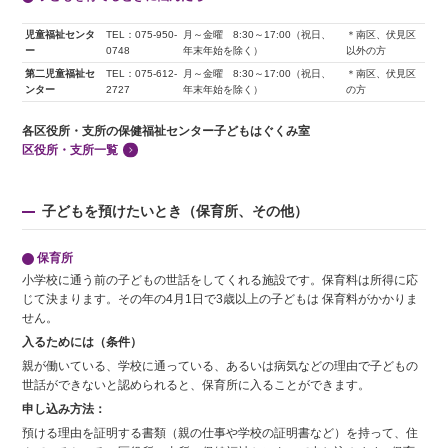
児童福祉センタ
TEL：075-950-
月～金曜 8:30～17:00（祝日、
＊南区、伏見区
ー
0748
年末年始を除く）
以外の方
第二児童福祉セ
TEL：075-612-
月～金曜 8:30～17:00（祝日、
＊南区、伏見区
ンター
2727
年末年始を除く）
の方
各区役所・支所の保健福祉センター子どもはぐくみ室
区役所・支所一覧
子どもを預けたいとき（保育所、その他）
保育所
小学校に通う前の子どもの世話をしてくれる施設です。保育料は所得に応
じて決まります。その年の4月1日で3歳以上の子どもは 保育料がかかりま
せん。
入るためには（条件）
親が働いている、学校に通っている、あるいは病気などの理由で子どもの
世話ができないと認められると、保育所に入ることができます。
申し込み方法：
預ける理由を証明する書類（親の仕事や学校の証明書など）を持って、住