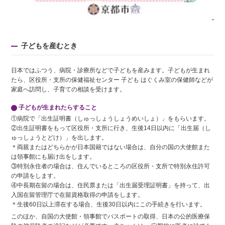
子どもを産むとき
日本ではふつう、病院・診療所などで子どもを産みます。子どもが生まれ
たら、区役所・支所の保健福祉センター 子ども はぐくみ室の保健師などが
家庭へ訪問し、子育ての相談を受けます。
子どもが生まれたらすること
①病院で「出生証明書（しゅっしょうしょうめいしょ）」をもらいます。
②出生証明書をもって区役所・支所に行き、生後14日以内に「出生届（し
ゅっしょうとどけ）」を出します。
＊両親またはどちらかが日本国籍ではない場合は、自分の国の大使館また
は領事館にも届け出をします。
③特別永住者の場合は、住んでいるところの区役所・支所で特別永住許可
の申請をします。
④中長期在留の場合は、住民票または「出生届受理証明書」を持って、出
入国在留管理庁で在留資格取得の申請をします。
＊生後60日以上滞在する場合、生後30日以内にこの手続きを行います。
このほか、自国の大使館・領事館でパスポートの取得、日本の公的医療保