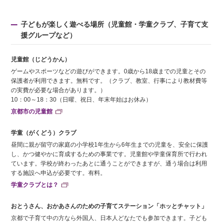
子どもが楽しく遊べる場所（児童館・学童クラブ、子育て支
援グループなど）
児童館（じどうかん）
ゲームやスポーツなどの遊びができます。0歳から18歳までの児童とその
保護者が利用できます。無料です。（クラブ、教室、行事により教材費等
の実費が必要な場合があります。）
10：00～18：30（日曜、祝日、年末年始はお休み）
京都市の児童館
学童（がくどう）クラブ
昼間に親が留守の家庭の小学校1年生から6年生までの児童を、安全に保護
し、かつ健やかに育成するための事業です。児童館や学童保育所で行われ
ています。学校が終わったあとに通うことができますが、通う場合は利用
する施設へ申込が必要です。有料。
学童クラブとは？
おとうさん、おかあさんのための子育てステーション「ホッとチャット」
京都で子育て中の方なら外国人、日本人どなたでも参加できます。子ども