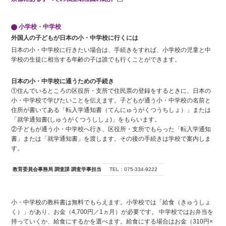
小学校・中学校
外国人の子どもが日本の小・中学校に行くには
日本の小・中学校に行きたい場合は、手続きをすれば、小学校の児童と中
学校の生徒に相当する年齢の子は誰でも行くことができます。
日本の小・中学校に通うための手続き
①住んでいるところの区役所・支所で住民票の登録をするときに、日本の
小・中学校で学びたいことを伝えます。子どもが通う小・中学校の名前と
住所が書いてある「転入学通知書（てんにゅうがくつうちしょ）」または
「就学通知書(しゅうがくつうししょ)」をもらいます。
②子どもが通う小・中学校へ行き、区役所・支所でもらった「転入学通知
書」または「就学通知書」を渡します。その後の手続きは学校で案内しま
す。
教育委員会事務局 調査課 調査学事担当
TEL：075-334-9222
小・中学校の教科書は無料でもらえます。小学校では「給食（きゅうしょ
く）」があり、お金（4,700円／1ヵ月）が必要です。 中学校ではお弁当を
持っていくか、給食にするかを選べます。給食にする場合はお金（310円×