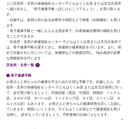
ぐに区役所・支所の保健福祉センター子どもはぐくみ室 または京北出張所
へ届け出をし、「母子健康手帳（ぼしけんこうてちょう）」を受け取りま
す。
・妊娠中は、産婦人科のある診療所や病院などで検査（妊婦健診）を受け
ます。
・母子健康手帳と一緒にもらえる受診券で、妊産婦健診費用の補助を受け
ることができます。
・区役所・支所の保健福祉センター 子どもはぐくみ室または京北出張所で
は、母子健康手帳を渡すときに、保健師が健康相談を 行います。また、初
めて妊娠された方については、保健師などが家庭訪問し、悩み相談や必要
な情報提供を行います。
区役所・支所一覧
母子健康手帳
お母さんと赤ちゃんの健康を守るための大切な手帳です。妊娠したら、区
役所・支所の保健福祉センター 子どもはぐくみ室 または京北出張所に行っ
て、必ず受け取りましょう。外国語版（英語、中国語、韓国語、ベトナム
語、タガログ語、ネパール語、インドネシア語、タイ語、スペイン語、ポ
ルトガル語）もあります。 お母さんと赤ちゃんの健康状態を詳しく記録し
ていきます。病院にいくときや、子どもはぐくみ室などで健康相談を受け
る時に、 必ずもっていきましょう。予防接種の記録にもなります。