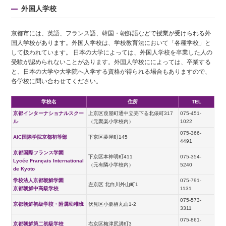
外国人学校
京都市には、英語、フランス語、韓国・朝鮮語などで授業が受けられる外
国人学校があります。外国人学校は、学校教育法において「各種学校」と
して扱われています。 日本の大学によっては、外国人学校を卒業した人の
受験が認められないことがあります。外国人学校にによっては、卒業する
と、日本の大学や大学院へ入学する資格が得られる場合もありますので、
各学校に問い合わせてください。
学校名
住所
TEL
京都インターナショナルスクー
上京区葭屋町通中立売下る北俵町317
075-451-
ル
（元聚楽小学校内）
1022
075-366-
AIC国際学院京都初等部
下京区菱屋町145
4491
京都国際フランス学園
下京区本神明町411
075-354-
Lycée Français International
（元有隣小学校内）
5240
de Kyoto
学校法人京都朝鮮学園
075-791-
左京区 北白川外山町1
京都朝鮮中高級学校
1131
075-573-
京都朝鮮初級学校・附属幼稚班
伏見区小栗栖丸山1-2
3311
075-861-
京都朝鮮第二初級学校
右京区梅津尻溝町3