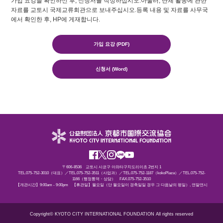
가입 요강을 확인하신 후, 신청서를 작성하십시오.아울러, 단체 활동에 관한
자료를 교토시 국제교류회관으로 보내주십시오.등록 내용 및 자료를 사무국
에서 확인한 후, HP에 게재합니다.
가입 요강 (PDF)
신청서 (Word)
〒606-8536 교토시 사쿄구 아와타구치도리이초 2번지 1
TEL.075-752-3010（대표）／TEL.075-752-3511（사업과）／TEL.075-752-1187（kokoPlaza）／TEL.075-752-
1166（행정통역・상담） FAX.075-752-3510
【개관시간】9:00am - 9:00pm 【휴관일】월요일（단 월요일이 경축일일 경우 그 다음날의 평일）, 연말연시
Copyright© KYOTO CITY INTERNATIONAL FOUNDATION All rights reserved