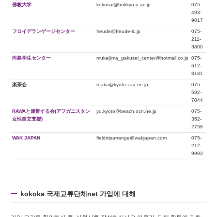
佛教大学
kokusai@bukkyo-u.ac.jp
075-
493-
9017
フロイデランゲージセンター
freude@freude-lc.jp
075-
211-
3800
向島学生センター
mukaijima_gakusei_center@hotmail.co.jp
075-
612-
8181
楽茶会
tnaka@kyoto.zaq.ne.jp
075-
592-
7044
RAWAと連帯する会(アフガニスタン
yu.kyoto@beach.ocn.ne.jp
075-
女性自立支援)
352-
2758
WAK JAPAN
fieldtriparrange@wakjapan.com
075-
212-
9993
kokoka 국제교류단체net 가입에 대해