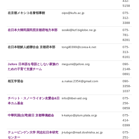
432-
5158
在京都メキシコ名誉領事館
oips@kufs.ac.jp
075-
312-
3388
在日本大韓民国民団京都府地方本部
sosiki@kzf.biglobe.ne.jp
075-
781-
8281
在日本朝鮮人総聯合会 京都府本部
tongil0399@corea-k.net
075-
313-
6161
Jafore 日本語を母語としない家族の
megumi@jafore.org
090-
ための子育て支援チーム
2148-
0891
相互学習会
a.nakai.2354@gmail.com
090-
3358-
1037
チベット・スノーライオン友愛会&日
info@tibet-aid.org
075-
本カム基金
256-
0859
中華民国(台湾)留日 京都華僑総会
k-kakyo@plum.plala.or.jp
075-
414-
0399
テュービンゲン大学 同志社日本研究
ji-tubgn@mail.doshisha.ac.jp
075-
センター
251-