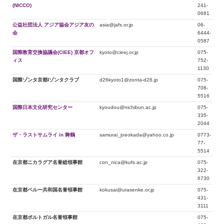
(NICCO)
241-
0681
公益社団法人 アジア協会アジア友の
asia@jafs.or.jp
06-
会
6444-
0587
国際教育交換協議会(CIEE) 京都オフ
kyoto@cieej.or.jp
075-
ィス
752-
1130
国際ゾンタ京都Ⅰゾンタクラブ
d26kyoto1@zonta-d26.jp
075-
708-
5516
国際日本文化研究センター
kyoudou@nichibun.ac.jp
075-
335-
2044
ザ・ラストサムライ in 舞鶴
samurai_joeokada@yahoo.co.jp
0773-
77-
5514
在京都ニカラグア名誉総領事館
con_nica@kufs.ac.jp
075-
322-
6730
在京都ペルー共和国名誉領事館
kokusai@urasenke.or.jp
075-
431-
3111
在京都ポルトガル名誉領事館
075-