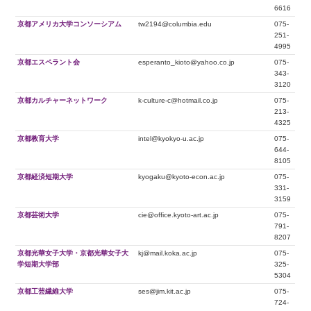
6616
京都アメリカ大学コンソーシアム
tw2194@columbia.edu
075-
251-
4995
京都エスペラント会
esperanto_kioto@yahoo.co.jp
075-
343-
3120
京都カルチャーネットワーク
k-culture-c@hotmail.co.jp
075-
213-
4325
京都教育大学
intel@kyokyo-u.ac.jp
075-
644-
8105
京都経済短期大学
kyogaku@kyoto-econ.ac.jp
075-
331-
3159
京都芸術大学
cie@office.kyoto-art.ac.jp
075-
791-
8207
京都光華女子大学・京都光華女子大
kj@mail.koka.ac.jp
075-
学短期大学部
325-
5304
京都工芸繊維大学
ses@jim.kit.ac.jp
075-
724-