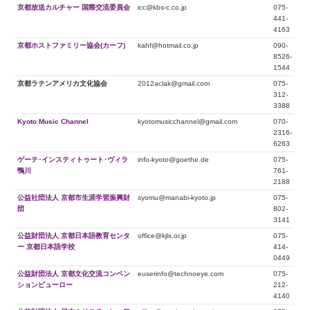
京都放送カルチャー 国際交流委員会
icc@kbs-c.co.jp
075-
441-
4163
京都ホストファミリー協会(カーフ)
kahf@hotmail.co.jp
090-
8526-
1544
京都ラテンアメリカ文化協会
2012aclak@gmail.com
075-
312-
3388
Kyoto Music Channel
kyotomusicchannel@gmail.com
070-
2316-
6263
ゲーテ･インスティトゥート･ヴィラ
info-kyoto@goethe.de
075-
鴨川
761-
2188
公益社団法人 京都市生涯学習振興財
syomu@manabi-kyoto.jp
075-
団
802-
3141
公益財団法人 京都日本語教育センタ
office@kjls.or.jp
075-
ー 京都日本語学校
414-
0449
公益財団法人 京都文化交流コンベン
euserinfo@technoeye.com
075-
ションビューロー
212-
4140