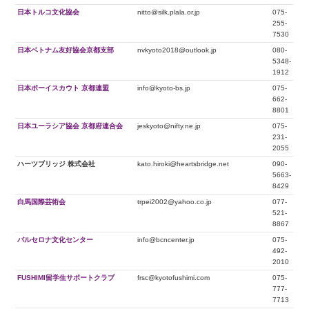
日本トルコ文化協会
nitto@silk.plala.or.jp
075-
255-
7530
日本ベトナム友好協会京都支部
nvkyoto2018@outlook.jp
080-
5348-
1912
日本ボーイスカウト 京都連盟
info@kyoto-bs.jp
075-
662-
8801
日本ユーラシア協会 京都府連合会
jeskyoto@nifty.ne.jp
075-
231-
2055
ハーツブリッジ 株式会社
kato.hiroki@heartsbridge.net
090-
5663-
8429
白馬国際芸術会
trpei2002@yahoo.co.jp
077-
521-
8867
バルセロナ文化センター
info@bcncenter.jp
075-
492-
2010
FUSHIMI留学生サポートクラブ
frsc@kyotofushimi.com
075-
777-
7713