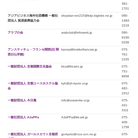
361-
1701
アジアビジネス海外社団機構 一般社
shyadan-ron215@kdp.biglobe.ne.jp
080-
団法人 貿易振興協力会
1484-
2219
アラブの会
arabclub@infoseek.jp
090-
8190-
0258
アンスティチュ・フランセ関西(旧 関
kansai@institutfrancais.jp
075-
西日仏学館)
761-
2105
一般財団法人 京都国際文化協会
kica@kicainc.jp
075-
751-
8958
一般財団法人 京都ユースホステル協
kyh@yh-kyoto.or.jp
075-
会
462-
2312
一般財団法人 今日庵
info@urasenke.or.jp
075-
431-
3111
一般社団法人 AJaPPa
AJaPPa@kk-ark.jp
075-
406-
1758
一般社団法人 ガールスカウト京都府
gs-kyoto@crux.ocn.ne.jp
075-