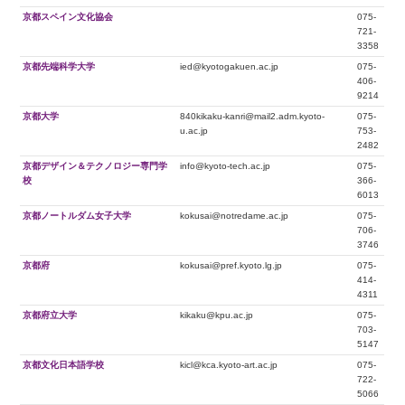
京都スペイン文化協会
075-
721-
3358
京都先端科学大学
ied@kyotogakuen.ac.jp
075-
406-
9214
京都大学
840kikaku-kanri@mail2.adm.kyoto-
075-
u.ac.jp
753-
2482
京都デザイン＆テクノロジー専門学
info@kyoto-tech.ac.jp
075-
校
366-
6013
京都ノートルダム女子大学
kokusai@notredame.ac.jp
075-
706-
3746
京都府
kokusai@pref.kyoto.lg.jp
075-
414-
4311
京都府立大学
kikaku@kpu.ac.jp
075-
703-
5147
京都文化日本語学校
kicl@kca.kyoto-art.ac.jp
075-
722-
5066