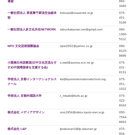
連盟
692-
3460
一般社団法人 茶道裏千家淡交会総本
kokusai@urasenke.or.jp
075-
部
451-
5166
一般社団法人多文化共生NETWORK
tabunkakyosei.net@gmail.com
080-
1390-
5112
NPO 文化芸術国際協会
trpei2002@yahoo.co.jp
090-
8125-
9886
小栗栖日本語教室(日中文化交流をす
s.swd@aurora.ocn.ne.jp
075-
すめ中国帰国者を支援する会)
431-
8131
学校法人 京都インターナショナルス
kis@kyotointernationalschool.org
075-
クール
451-
1022
学校法人 京都外国語大学
t_misaki@kufs.ac.jp
075-
322-
6043
株式会社 メディアデザイン
ono1954@mbox.kyoto-inet.or.jp
050-
7544-
8662
株式会社 L&P
lprakunan3@lp-rakunan.jp
075-
604-