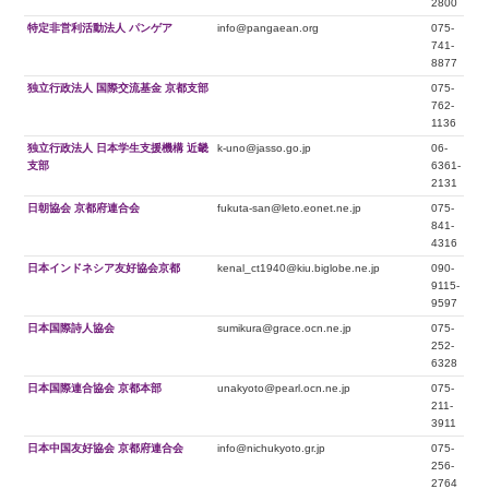
2800
特定非営利活動法人 パンゲア
info@pangaean.org
075-
741-
8877
独立行政法人 国際交流基金 京都支部
075-
762-
1136
独立行政法人 日本学生支援機構 近畿
k-uno@jasso.go.jp
06-
支部
6361-
2131
日朝協会 京都府連合会
fukuta-san@leto.eonet.ne.jp
075-
841-
4316
日本インドネシア友好協会京都
kenal_ct1940@kiu.biglobe.ne.jp
090-
9115-
9597
日本国際詩人協会
sumikura@grace.ocn.ne.jp
075-
252-
6328
日本国際連合協会 京都本部
unakyoto@pearl.ocn.ne.jp
075-
211-
3911
日本中国友好協会 京都府連合会
info@nichukyoto.gr.jp
075-
256-
2764