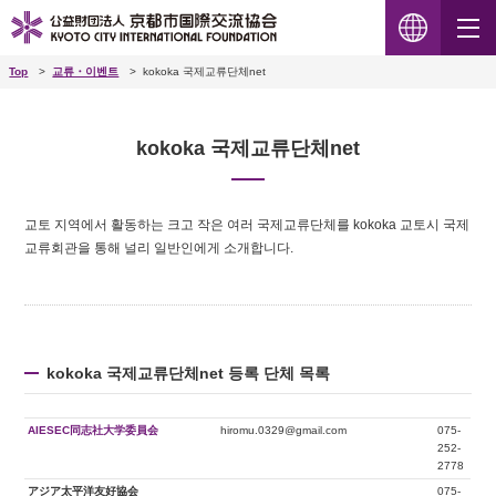
Top
교류・이벤트
kokoka 국제교류단체net
kokoka 국제교류단체net
교토 지역에서 활동하는 크고 작은 여러 국제교류단체를 kokoka 교토시 국제
교류회관을 통해 널리 일반인에게 소개합니다.
kokoka 국제교류단체net 등록 단체 목록
AIESEC同志社大学委員会
hiromu.0329@gmail.com
075-
252-
2778
アジア太平洋友好協会
075-