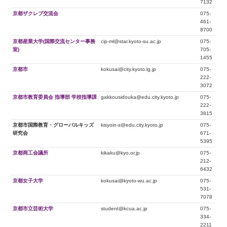
7132
京都ザクレブ交流会
075-
461-
8700
京都産業大学(国際交流センター事務
cip-ml@star.kyoto-su.ac.jp
075-
室)
705-
1455
京都市
kokusai@city.kyoto.lg.jp
075-
222-
3072
京都市教育委員会 指導部 学校指導課
gakkousidouka@edu.city.kyoto.jp
075-
222-
3815
京都市国際教育・グローバルキッズ
kisyoin-s@edu.city.kyoto.jp
075-
研究会
671-
5395
京都商工会議所
kikaku@kyo.or.jp
075-
212-
6432
京都女子大学
kokusai@kyoto-wu.ac.jp
075-
531-
7078
京都市立芸術大学
student@kcua.ac.jp
075-
334-
2211