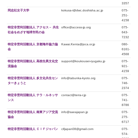
3357
同志社女子大学
kokusa-i@dwc.doshisha.ac.jp
075-
251-
4158
特定非営利活動法人 アクセス－ 共生
office@access-jp.org
075-
社会をめざす地球市民の会
643-
7232
特定非営利活動法人 京都海外協力協
Kawai.Kenta@joca.or.jp
080-
会
6161-
4568
特定非営利活動法人 高校生異文化交
support@koukousei-ryugaku.jp
075-
流協会
921-
4159
特定非営利活動法人 多文化共生セン
info@tabunka-kyoto.org
075-
ターきょうと
746-
2374
特定非営利活動法人 テラ・ルネッサ
contact@terra-r.jp
075-
ンス
741-
8786
特定非営利活動法人 南東アジア交流
info@saeajapan.jp
075-
協会
275-
6717
特定非営利活動法人 ＣＩＦジャパン
cifjapan08@gmail.com
075-
574-