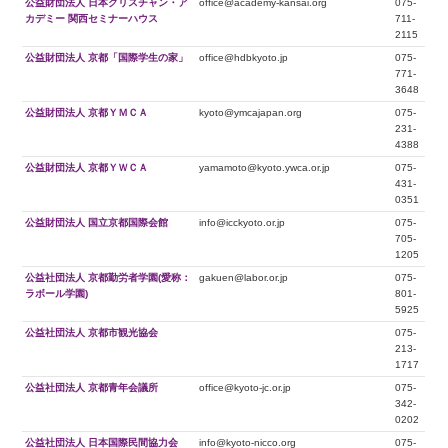
公益財団法人 日本クリスチャン・ア
office@academy-kansai.org
075-
カデミー 関西セミナーハウス
711-
2115
公益財団法人 京都「国際学生の家」
office@hdbkyoto.jp
075-
771-
3648
公益財団法人 京都ＹＭＣＡ
kyoto@ymcajapan.org
075-
231-
4388
公益財団法人 京都ＹＷＣＡ
yamamoto@kyoto.ywca.or.jp
075-
431-
0351
公益財団法人 国立京都国際会館
info@icckyoto.or.jp
075-
705-
1205
公益社団法人 京都勤労者学園(愛称：
gakuen@labor.or.jp
075-
ラボール学園)
801-
5925
公益社団法人 京都市観光協会
075-
213-
1717
公益社団法人 京都青年会議所
office@kyoto-jc.or.jp
075-
342-
0202
公益社団法人 日本国際民間協力会
info@kyoto-nicco.org
075-