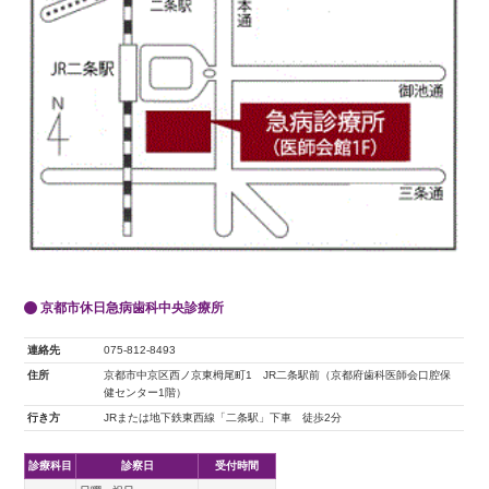
京都市休日急病歯科中央診療所
連絡先
075-812-8493
住所
京都市中京区西ノ京東栂尾町1 JR二条駅前（京都府歯科医師会口腔保
健センター1階）
行き方
JRまたは地下鉄東西線「二条駅」下車 徒歩2分
診療科目
診察日
受付時間