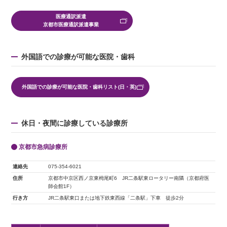
医療通訳派遣
京都市医療通訳派遣事業
外国語での診療が可能な医院・歯科
外国語での診療が可能な医院・歯科リスト(日・英)
休日・夜間に診療している診療所
京都市急病診療所
連絡先
075-354-6021
住所
京都市中京区西ノ京東栂尾町6 JR二条駅東ロータリー南隣（京都府医
師会館1F）
行き方
JR二条駅東口または地下鉄東西線「二条駅」下車 徒歩2分